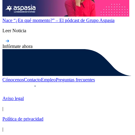
Nace “¿En qué momento?” – El pódcast de Grupo Aspasia
Leer Noticia
Infórmate ahora
Cónocenos
Contacto
Empleo
Preguntas frecuentes
Aviso legal
|
Política de privacidad
|