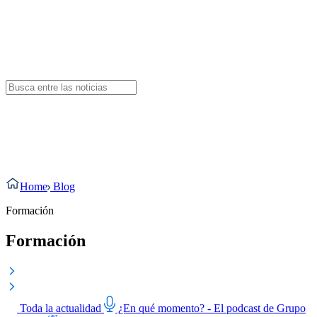
Blog de Formación
En nuestro
Blog de formación
, encontrarás recursos, consejos y
tendencias sobre educación y desarrollo profesional. Descubre
cursos, herramientas y estrategias para mejorar tus habilidades y
avanzar en tu carrera.
Home
Blog
Formación
Formación
Toda la actualidad
¿En qué momento? - El podcast de Grupo