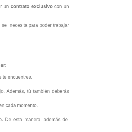
ar un
contrato exclusivo
con un
e se necesita para poder trabajar
cer
:
e te encuentres.
jo. Además, tú también deberás
s en cada momento.
abo. De esta manera, además de